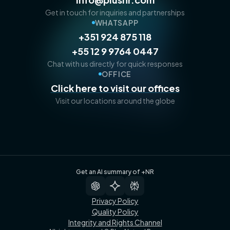
Get in touch for inquiries and partnerships
WHATSAPP
+351 924 875 118
+55 12 9 9764 0447
Chat with us directly for quick responses
OFFICE
Click here to visit our offices
Visit our locations around the globe
Get an AI summary of +NR
Privacy Policy
Quality Policy
Integrity and Rights Channel