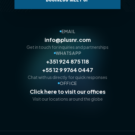
EMAIL
info@plusnr.com
Get in touch for inquiries and partnerships
WHATSAPP
+351 924 875 118
+55 12 9 9764 0447
Chat with us directly for quick responses
OFFICE
Click here to visit our offices
Visit our locations around the globe